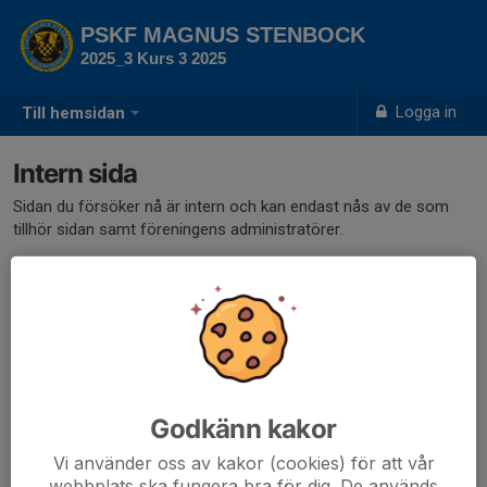
PSKF MAGNUS STENBOCK
2025_3 Kurs 3 2025
Logga in
Till hemsidan
Intern sida
Sidan du försöker nå är intern och kan endast nås av de som
tillhör sidan samt föreningens administratörer.
Klicka här för att logga in
Godkänn kakor
Vi använder oss av kakor (cookies) för att vår
webbplats ska fungera bra för dig. De används