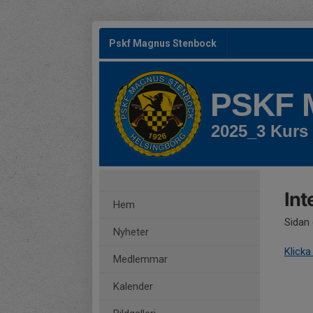
Pskf Magnus Stenbock
PSKF
2025_3 Kurs 
Int
Hem
Sidan 
Nyheter
Klicka
Medlemmar
Kalender