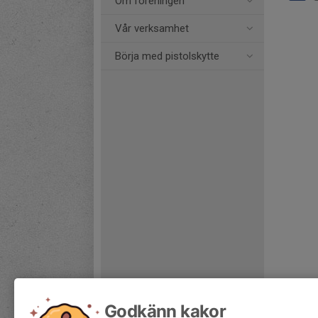
Om föreningen
Vår verksamhet
Börja med pistolskytte
Godkänn kakor