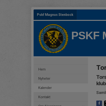
Pskf Magnus Stenbock
PSKF
To
Hem
Tors
Nyheter
klu
Kalender
Saml
Kontakt