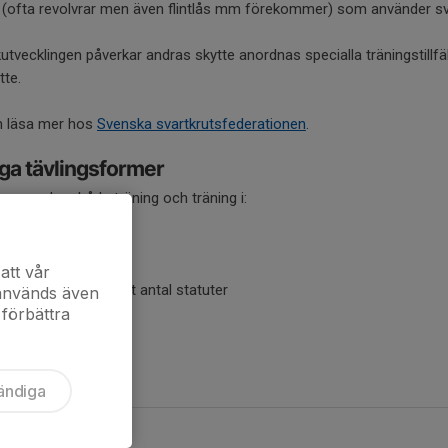
 (ofta revolvrar men även flintlås mm förekommer) som använder sva
utvecklingen påverkar andras skytte anordnas specialla träningstillf
tte.
n läsa mer hos
Svenska svartkrutsfederationen
.
ga tävlingsformer
n anordnar både träning och träning i:
är snabbmatch
skytte
att vår
ävlingar beskrivs i ett antal statuter
 används även
 förbättra
ändiga