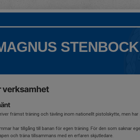
 MAGNUS STENBOCK
r verksamhet
mänt
river främst träning och tävling inom nationellt pistolskytte, men h
mar har tillgång till banan för egen träning. För den som saknar eg
apen och träna tillsammans med en erfaren skjutledare.