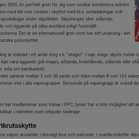
gen 2005. En perfekt gren för dig som önskar kombinera extrem
ion med lite mer rörelse i skyttet med bl.a. omladdningar och
ingsväxlingar under skjuttiden. Skjutningen sker stående,
de och liggande på olika avstånd enligt fastställt
chema. Det är en internationell gren som har sitt ursprung i det
anska polisskyttet.
ling är indelad i ett antal steg s.k. ”stager”. I vaje stage skjuts melan 6
kan vara liggande (på mage), sittande, knästående, stående eller s
r sida om barrikaden).
det varierar mellan 3 och 50 yards och tiden mellan 8 och 165 sekunde
mmer inte i alla vapengrupper. Beroende på vapengrupp är också det to
n har medlemmar som tränar i PPC, tyvärr har vi inte möjlighet att a
klubbar i närheten som erbjuder tävlingar.
tkrutsskytte
a vapen använder röksvagt krut och patroner. I svartkrutskytte skjut