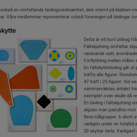
 också en omfattande tävlingsverksamhet, dels internt på klubben men v
gar. Våra medlemmar representerar också föreningen på tävlingar öve
skytte
Detta är ett kort utdrag f
Fältskjutning omfattar skju
varierande sätt, anordnade 
Förflyttning mellan målen ske
En fältskyttetävling går u
träffa alla figurer. Resulta
47 träff i 25 figurer. Vid v
sammanräknas antalet träff
exemplet ovan skulle då re
En tävling i fältskjutning o
skjuter man patrullvis mot 
flera målgrupper. 6 skott 
vanligen under en totaltid av
20 skyttar tävla. Vanligast 