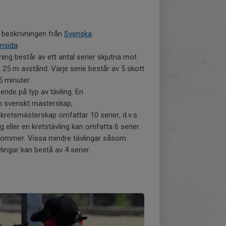
v beskrivningen från
Svenska
emsida
:
tning består av ett antal serier skjutna mot
på 25 m avstånd. Varje serie består av 5 skott
5 minuter.
oende på typ av tävling. En
 svenskt mästerskap,
kretsmästerskap omfattar 10 serier, d.v.s.
ng eller en kretstävling kan omfatta 6 serier.
kommer. Vissa mindre tävlingar såsom
vlingar kan bestå av 4 serier.