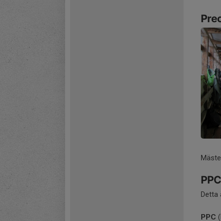
Prec
Mäster
PPC 
Detta
PPC
(