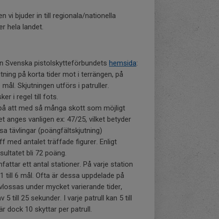
i bjuder in till regionala/nationella
r hela landet.
rån Svenska pistolskytteförbundets
hemsida
:
tning på korta tider mot i terrängen, på
mål. Skjutningen utförs i patruller.
r i regel till fots.
t på att med så många skott som möjligt
tet anges vanligen ex: 47/25, vilket betyder
issa tävlingar (poängfältskjutning)
 med antalet träffade figurer. Enligt
sultatet bli 72 poäng.
mfattar ett antal stationer. På varje station
1 till 6 mål. Ofta är dessa uppdelade på
avlossas under mycket varierande tider,
 5 till 25 sekunder. I varje patrull kan 5 till
är dock 10 skyttar per patrull.