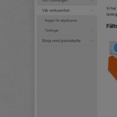
Om föreningen
Vi har
Vår verksamhet
tävlin
Regler för skjutbanan
Fält
Tävlingar
Börja med pistolskytte