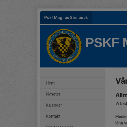
Pskf Magnus Stenbock
PSKF
Vå
Hem
Nyheter
All
Vi bed
Kalender
Kontakt
Medlem
låna v