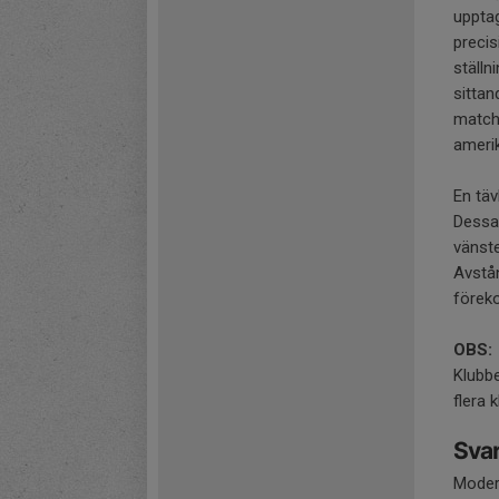
uppta
precis
ställn
sittan
matchs
amerik
En täv
Dessa 
vänste
Avstån
föreko
OBS:
Klubbe
flera 
Svar
Modern