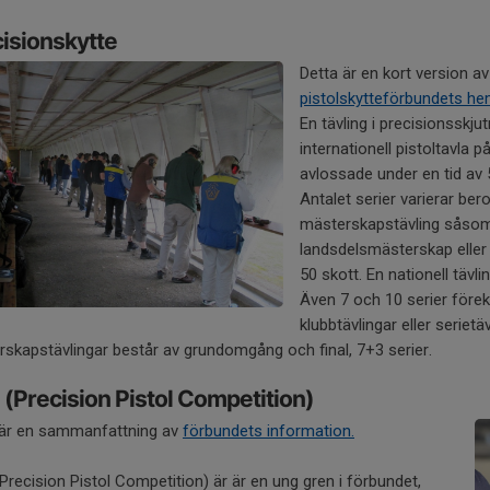
isionskytte
Detta är en kort version a
pistolskytteförbundets h
En tävling i precisionsskju
internationell pistoltavla 
avlossade under en tid av 
Antalet serier varierar ber
mästerskapstävling såsom
landsdelsmästerskap eller 
50 skott. En nationell tävli
Även 7 och 10 serier före
klubbtävlingar eller serietä
skapstävlingar består av grundomgång och final, 7+3 serier.
(Precision Pistol Competition)
 är en sammanfattning av
förbundets information.
Precision Pistol Competition) är är en ung gren i förbundet,