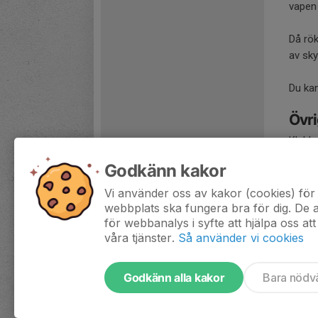
vapen
Då rök
av sky
Du ka
Övri
Klubbe
Milit
Godkänn kakor
Spring
Vi använder oss av kakor (cookies) för 
Våra t
webbplats ska fungera bra för dig. De
för webbanalys i syfte att hjälpa oss att
våra tjänster.
Så använder vi cookies
Godkänn alla kakor
Bara nödv
Tjäna pengar till föreningen