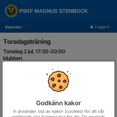
PSKF MAGNUS STENBOCK
Logga in
Kalender
Torsdagsträning
Torsdag 2 jul, 17:30-20:00
klubben
Samling: 17:30
Godkänn kakor
Vi använder oss av kakor (cookies) för att vår
webbplats ska fungera bra för dig. De används