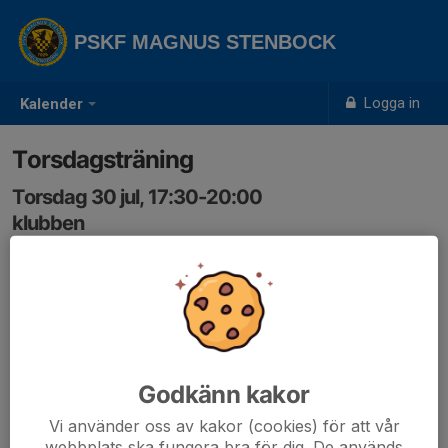
PSKF MAGNUS STENBOCK
Logga in
Kalender
Torsdagsträning
Torsdag 30 jul, 17:30-20:00
klubben
Samling: 17:30
Godkänn kakor
Vi använder oss av kakor (cookies) för att vår
webbplats ska fungera bra för dig. De används