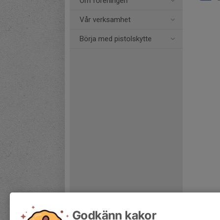
Om föreningen
Vår verksamhet
Börja med pistolskytte
Godkänn kakor