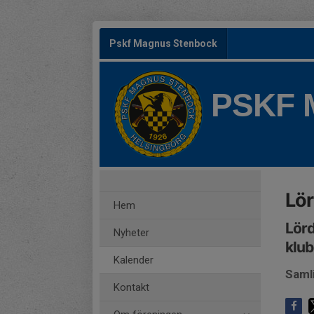
Pskf Magnus Stenbock
PSKF
Lör
Hem
Lörd
Nyheter
klu
Kalender
Saml
Kontakt