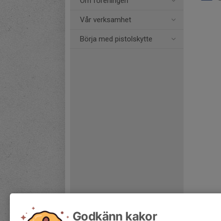
Om föreningen
Vår verksamhet
Börja med pistolskytte
Godkänn kakor