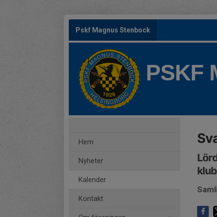
Pskf Magnus Stenbock
PSKF
Sva
Hem
Lörd
Nyheter
klu
Kalender
Saml
Kontakt