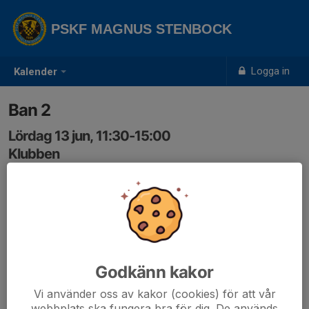
PSKF MAGNUS STENBOCK
Logga in
Kalender
Ban 2
Lördag 13 jun, 11:30-15:00
Klubben
Samling: 11:30
Godkänn kakor
Vi använder oss av kakor (cookies) för att vår
webbplats ska fungera bra för dig. De används