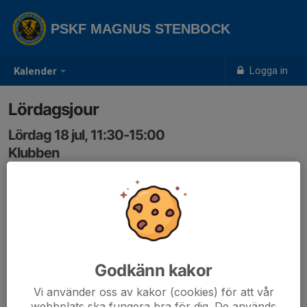
PSKF MAGNUS STENBOCK
Logga in
Kalender
Lördagsjour
Lördag 18 jul, 11:30-15:00
Klubben
Samling: 11:30
Godkänn kakor
Vi använder oss av kakor (cookies) för att vår
webbplats ska fungera bra för dig. De används