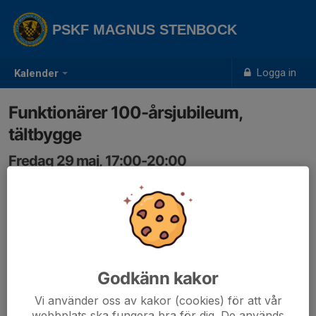
PSKF MAGNUS STENBOCK
Logga in
Kalender
Funktionärer 100-årsjubileum,
tältbygge
Fredag 29 maj, 17:00-20:00
Klubben
Samling: 17:00
Vi behöver hjälp att resa tältet (6mx12m) inför
lördagens festligheter.
Godkänn kakor
Vi använder oss av kakor (cookies) för att vår
webbplats ska fungera bra för dig. De används