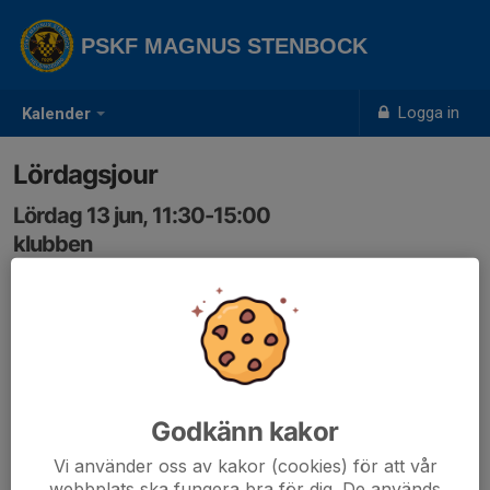
PSKF MAGNUS STENBOCK
Logga in
Kalender
Lördagsjour
Lördag 13 jun, 11:30-15:00
klubben
Samling: 11:30
Godkänn kakor
Vi använder oss av kakor (cookies) för att vår
webbplats ska fungera bra för dig. De används