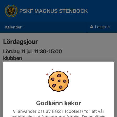
PSKF MAGNUS STENBOCK
Logga in
Kalender
Lördagsjour
Lördag 11 jul, 11:30-15:00
klubben
Samling: 11:30
Godkänn kakor
Vi använder oss av kakor (cookies) för att vår
webbplats ska fungera bra för dig. De används