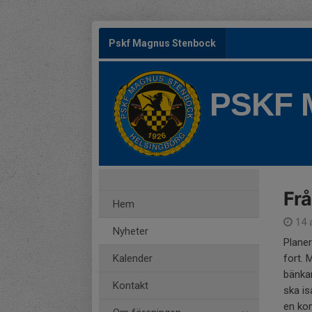
Pskf Magnus Stenbock
PSKF
Frå
Hem
14 a
Nyheter
Planer
Kalender
fort. 
bänka
Kontakt
ska is
en ko