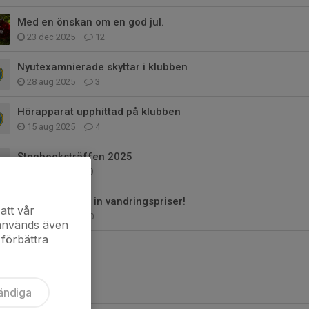
Med en önskan om en god jul.
23 dec 2025
12
Nyutexamnierade skyttar i klubben
28 aug 2025
3
Hörapparat upphittad på klubben
15 aug 2025
4
Stenbocksträffen 2025
6 apr 2025
0
Dags att lämna in vandringspriser!
att vår
6 feb 2025
0
 används även
 förbättra
ändiga