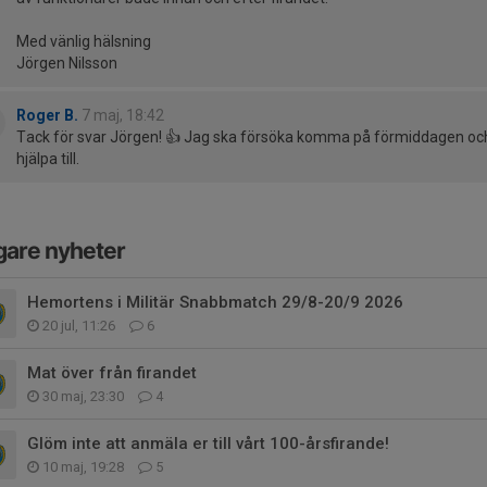
Med vänlig hälsning
Jörgen Nilsson
Roger B.
7 maj, 18:42
Tack för svar Jörgen! 👍 Jag ska försöka komma på förmiddagen oc
hjälpa till.
gare nyheter
Hemortens i Militär Snabbmatch 29/8-20/9 2026
20 jul, 11:26
6
Mat över från firandet
30 maj, 23:30
4
Glöm inte att anmäla er till vårt 100-årsfirande!
10 maj, 19:28
5