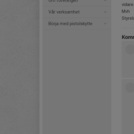
Om föreningen
vidare
Mvh
Vår verksamhet
Styre
Börja med pistolskytte
Komm