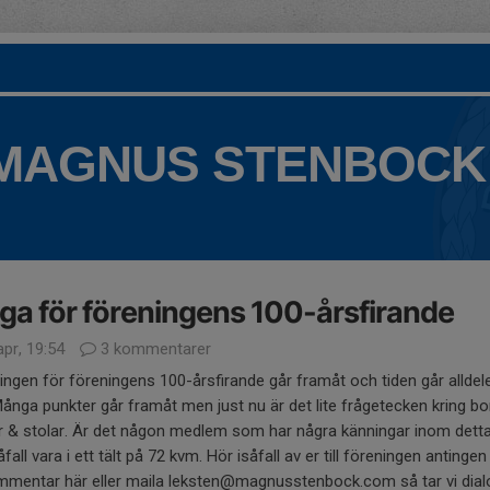
 MAGNUS STENBOCK
ga för föreningens 100-årsfirande
pr, 19:54
3 kommentarer
ingen för föreningens 100-årsfirande går framåt och tiden går alldel
Många punkter går framåt men just nu är det lite frågetecken kring bo
r & stolar. Är det någon medlem som har några känningar inom dett
åfall vara i ett tält på 72 kvm. Hör isåfall av er till föreningen anting
mmentar här eller maila leksten@magnusstenbock.com så tar vi dia