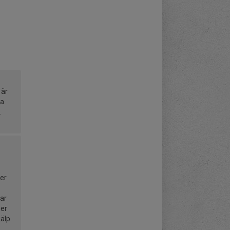
 är
ka
.
rer
lar
mer
jälp