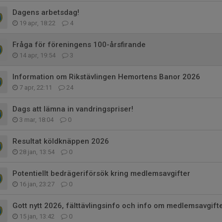
Dagens arbetsdag!
19 apr, 18:22
4
Fråga för föreningens 100-årsfirande
14 apr, 19:54
3
Information om Rikstävlingen Hemortens Banor 2026
7 apr, 22:11
24
Dags att lämna in vandringspriser!
3 mar, 18:04
0
Resultat köldknäppen 2026
28 jan, 13:54
0
Potentiellt bedrägeriförsök kring medlemsavgifter
16 jan, 23:27
0
Gott nytt 2026, fälttävlingsinfo och info om medlemsavgifte
15 jan, 13:42
0