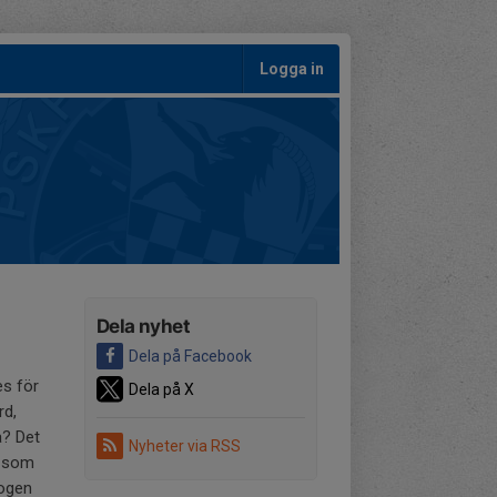
Logga in
Dela nyhet
Dela på Facebook
es för
Dela på X
rd,
a? Det
Nyheter via RSS
en som
logen