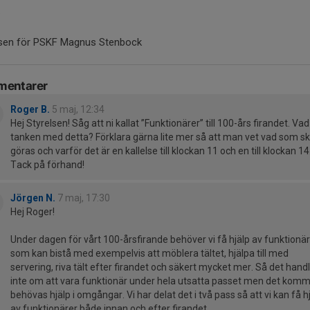
.
lsen för PSKF Magnus Stenbock
entarer
Roger B.
5 maj, 12:34
Hej Styrelsen! Såg att ni kallat ”Funktionärer” till 100-års firandet. Vad
tanken med detta? Förklara gärna lite mer så att man vet vad som s
göras och varför det är en kallelse till klockan 11 och en till klockan 14
Tack på förhand!
Jörgen N.
7 maj, 17:30
Hej Roger!
Under dagen för vårt 100-årsfirande behöver vi få hjälp av funktionä
som kan bistå med exempelvis att möblera tältet, hjälpa till med
servering, riva tält efter firandet och säkert mycket mer. Så det hand
inte om att vara funktionär under hela utsatta passet men det kom
behövas hjälp i omgångar. Vi har delat det i två pass så att vi kan få h
av funktionärer både innan och efter firandet.