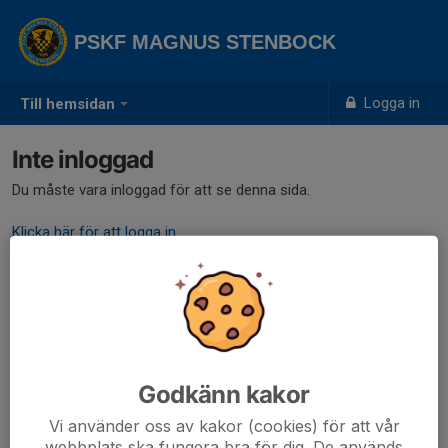
PSKF MAGNUS STENBOCK
Logga in
Till hemsidan
Inte inloggad
Du måste vara inloggad för att se denna sida.
Klicka här för att logga in
Godkänn kakor
Vi använder oss av kakor (cookies) för att vår
webbplats ska fungera bra för dig. De används