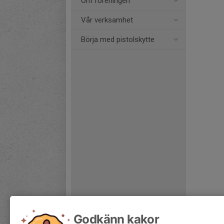
Om föreningen
Vår verksamhet
Börja med pistolskytte
Godkänn kakor