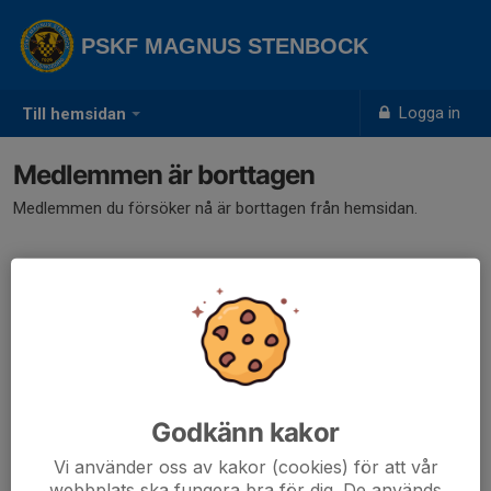
PSKF MAGNUS STENBOCK
Logga in
Till hemsidan
Medlemmen är borttagen
Medlemmen du försöker nå är borttagen från hemsidan.
Godkänn kakor
Vi använder oss av kakor (cookies) för att vår
webbplats ska fungera bra för dig. De används