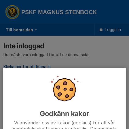
PSKF MAGNUS STENBOCK
Logga in
Till hemsidan
Inte inloggad
Du måste vara inloggad för att se denna sida.
Klicka här för att logga in
Godkänn kakor
Vi använder oss av kakor (cookies) för att vår
webbplats ska fungera bra för dig. De används